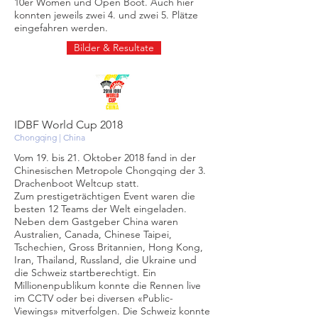
10er Women und Open Boot. Auch hier
konnten jeweils zwei 4. und zwei 5. Plätze
eingefahren werden.
Bilder & Resultate
IDBF World Cup 2018
Chongqing | China
Vom 19. bis 21. Oktober 2018 fand in der
Chinesischen Metropole Chongqing der 3.
Drachenboot Weltcup statt.
Zum prestigeträchtigen Event waren die
besten 12 Teams der Welt eingeladen.
Neben dem Gastgeber China waren
Australien, Canada, Chinese Taipei,
Tschechien, Gross Britannien, Hong Kong,
Iran, Thailand, Russland, die Ukraine und
die Schweiz startberechtigt. Ein
Millionenpublikum konnte die Rennen live
im CCTV oder bei diversen «Public-
Viewings» mitverfolgen. Die Schweiz konnte