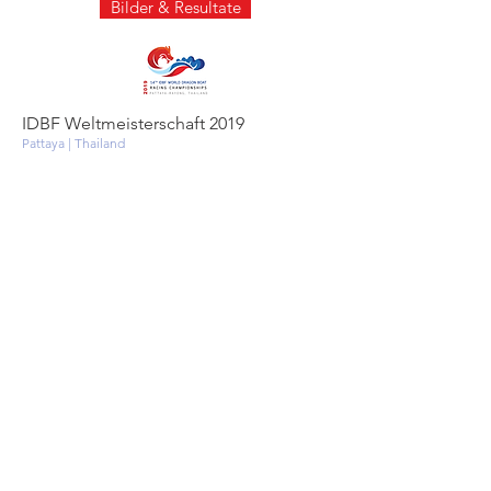
Bilder & Resultate
IDBF Weltmeisterschaft 2019
Pattaya | Thailand
2019 fanden die Drachenboot
Weltmeisterschaften vom 20. bis 25. August
in Pattaya in Thailand statt.
Der für seine Strände berühmte Ferienort
war Schauplatz für die bis anhin grössten
Weltmeisterschaften mit über 4'000
Athleten aus 30 Nationen. Im hochkarätigen
Finale über 500m stellte das Chinesische
Team mit 1’47.823 einen neuen Weltrekord
auf.
Das Schweizer Team konnte mit Top 10
Rangierungen an die Erfolge der letzten
Jahre anknüpfen.
Bilder & Resultate