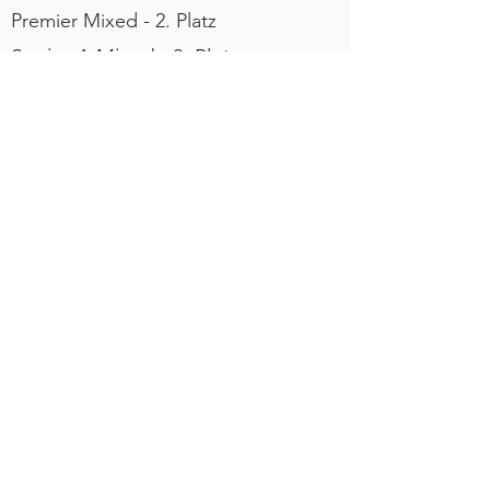
Premier Mixed - 2. Platz
Senior A Mixed - 3. Platz
Premier Open - 5. Platz
Premier Women - 4. Platz