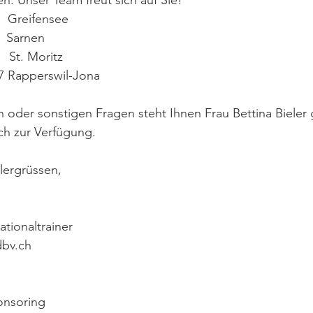
 Unser Team freut sich auf Sie!
   Greifensee
   Sarnen
    St. Moritz
17 Rapperswil-Jona
n oder sonstigen Fragen steht Ihnen Frau Bettina Bieler 
ch zur Verfügung.
lergrüssen,
ionaltrainer      
dbv.ch
            
onsoring