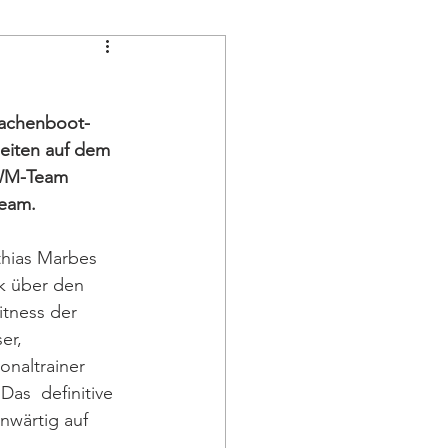
rachenboot-
heiten auf dem 
 WM-Team 
Team.
hias Marbes 
k über den 
tness der 
er, 
onaltrainer 
as  definitive 
nwärtig auf 