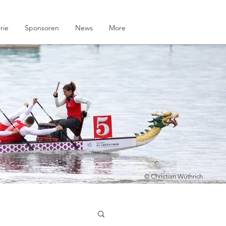
rie
Sponsoren
News
More
© Christian Wüthrich