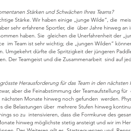
omentanen Stärken und Schwächen Ihres Teams?
ichtige Stärke. Wir haben einige „junge Wilde“, die  mei
aber sehr erfahrene Sportler, die  über Jahre hinweg an i
ommen haben. Sie  gleichen die Unerfahrenheit der „j
ce  im Team ist sehr wichtig; die „jungen Wilden“ könne
n. Umgekehrt dürfte die Spritzigkeit der jüngeren Paddler
en. Der Teamgeist und die Zusammenarbeit  sind auf jede
 grösste Herausforderung für das Team in den nächsten
war, aber die Feinabstimmung der Teamaufstellung für  
 nächsten Monate hinweg noch gefunden  werden. Physi
 es die Belastungen über  mehrere Stufen hinweg kontinui
inings so zu  intensivieren, dass die Formkurve des ges
onate hinweg möglichste stetig ansteigt und wir im Her
önnen. Des Weiteren gilt es, Startsequenzen und  Renns