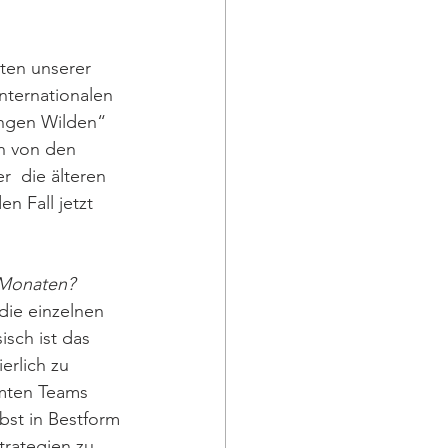
sten unserer 
nternationalen 
ungen Wilden“ 
n von den 
  die älteren 
n Fall jetzt 
 Monaten?
die einzelnen 
sch ist das 
erlich zu 
amten Teams 
bst in Bestform 
trategien zu 