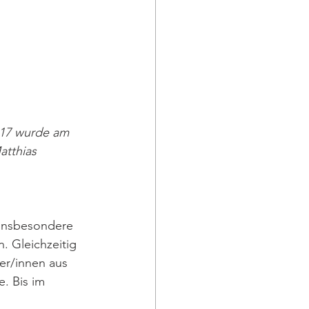
017 wurde am 
tthias 
 Insbesondere 
. Gleichzeitig 
er/innen aus  
. Bis im 